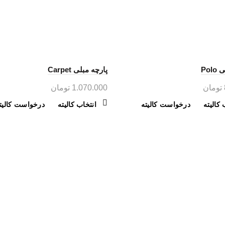
Pol
پارچه مبلی Carpet
تومان
1.070.000
تومان
این
این
 کالیته
درخواست کالیته
انتخاب کالیته
درخواست کالیت
محصول
محصول
دارای
دارای
انواع
انواع
مختلفی
مختلفی
می
می
یوم
محصولات
باشد.
باشد.
گزینه
گزینه
درخواست کالیته
لی آداک، مناسب هر سلیقه در طرح
ها
ها
 های مختلف
پارچه رومبلی
ممکن
ممکن
است
است
باد شرقی، جنب نگارستان،