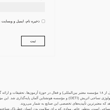
ذخیره نام، ایمیل و وبسایت 
اکوتکس (OEKO-TEX) نام انجمن بین‌المللی مستقل (متشکل از ۱۸ مؤسسه معتبر بین‌المللی) و فعال در حوزهٔ 
و پوشاک است که در سال ۱۹۹۲ توسط مؤسسه تحقیقات اکولوژی نساجی اتریش (OETI) و مؤسسه 
 که معتبرترین تأییدیه‌های تخصصی این صنایع به شمار می‌روند.
نساجی است، به‌طور خاص موادی که برای سلامت بدن انسان خطرناک شناخته م