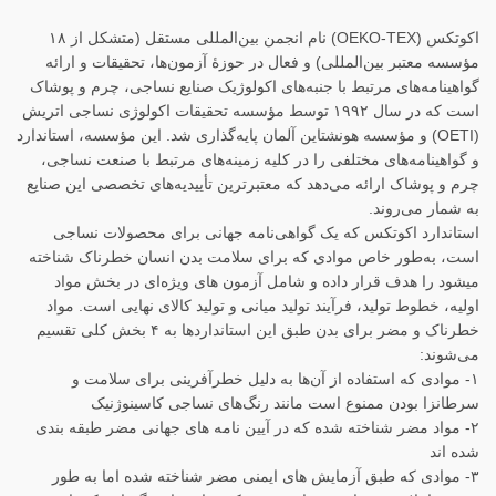
اکوتکس (OEKO-TEX) نام انجمن بین‌المللی مستقل (متشکل از ۱۸
مؤسسه معتبر بین‌المللی) و فعال در حوزهٔ آزمون‌ها، تحقیقات و ارائه
گواهینامه‌های مرتبط با جنبه‌های اکولوژیک صنایع نساجی، چرم و پوشاک
است که در سال ۱۹۹۲ توسط مؤسسه تحقیقات اکولوژی نساجی اتریش
(OETI) و مؤسسه هونشتاین آلمان پایه‌گذاری شد. این مؤسسه، استاندارد
و گواهینامه‌های مختلفی را در کلیه زمینه‌های مرتبط با صنعت نساجی،
چرم و پوشاک ارائه می‌دهد که معتبرترین تأییدیه‌های تخصصی این صنایع
به شمار می‌روند.
استاندارد اکوتکس که یک گواهی‌نامه جهانی برای محصولات نساجی
است، به‌طور خاص موادی که برای سلامت بدن انسان خطرناک شناخته
میشود را هدف قرار داده و شامل آزمون های ویژه‌ای در بخش مواد
اولیه، خطوط تولید، فرآیند تولید میانی و تولید کالای نهایی است. مواد
خطرناک و مضر برای بدن طبق این استانداردها به ۴ بخش کلی تقسیم
می‌شوند:
۱- موادی که استفاده از آن‌ها به دلیل خطرآفرینی برای سلامت و
سرطانزا بودن ممنوع است مانند رنگ‌های نساجی کاسینوژنیک
۲- مواد مضر شناخته شده که در آیین نامه های جهانی مضر طبقه بندی
شده اند
۳- موادی که طبق آزمایش های ایمنی مضر شناخته شده اما به طور