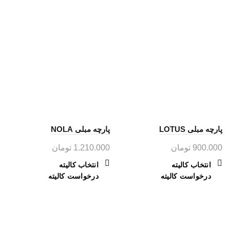
پارچه مبلی LOTUS
پارچه مبلی NOLA
900.000
تومان
1.210.000
تومان
این
این
انتخاب کالیته
انتخاب کالیته
محصول
محصول
درخواست کالیته
درخواست کالیته
دارای
دارای
انواع
انواع
مختلفی
مختلفی
می
می