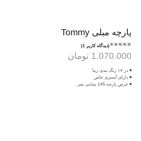
پارچه مبلی Tommy
(دیدگاه کاربر
1
)
از 5 امتیاز
1.070.000
تومان
◾️ در ۱۷ رنگ بندی زیبا
◾️ دارای آستری خاص
◾️ عرض پارچه 145 سانتی متر