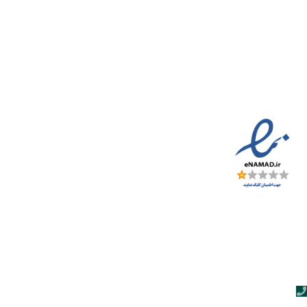
لینک های مفید
مجله آداک
قوانین و مقررات
راهنمای سفارش آنلاین
نمایشگاه ها
تمامی حقوق این وبسایت متعلق به شرکت آداک تجارت پارلا می باشد |
طراحی و سئو توسط
ریکان تِک
مشاوره رایگان تلفنی