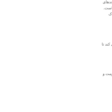
ندهای
 است.
اک
ند تا
ومت و