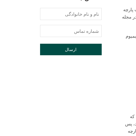
 پارچه
نام
ر مجله
و
نام
شماره
خانوادگی
تماس
میوم
(Required)
(Required)
که
د، پس
ارچه