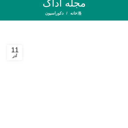
مجله آداک
خانه
دکوراسیون
11
آذر