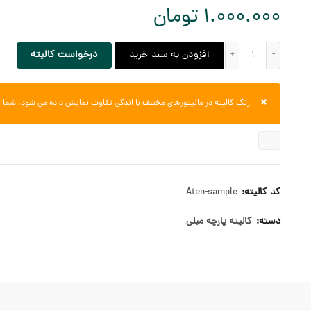
1.000.000
تومان
کالیته Aten عدد
افزودن به سبد خرید
درخواست کالیته
×
رنگ کالیته در مانیتورهای مختلف با اندکی تفاوت نمایش داده می شود. شما ب
کد کالیته:
Aten-sample
دسته:
کالیته پارچه مبلی