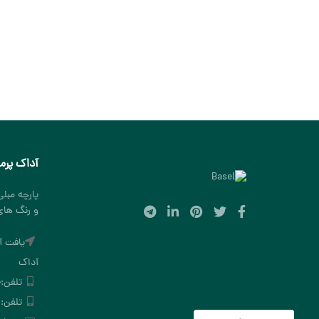
آداک پرم
پارچه مبل
و رنگ ها
یافت آ
آداک
تلفن:
۰
تلفن: