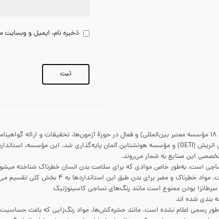
ذخیره نام، ایمیل و وبسایت من
اکوتکس (OEKO-TEX) نام انجمن بین‌المللی مستقل (متشکل از ۱۸ مؤسسه معتبر بین‌المللی) و فعال در حوزهٔ آزمون‌ه
است که در سال ۱۹۹۲ توسط مؤسسه تحقیقات اکولوژی نساجی اتریش (OETI) و مؤسسه هونشتاین آلمان پایه‌گ
تخصصی این صنایع به شمار می‌روند.
اجی است، به‌طور خاص موادی که برای سلامت بدن انسان خطرناک شناخته میشود 
اک و مضر برای بدن طبق این استانداردها به ۴ بخش کلی تقسیم می‌شوند: